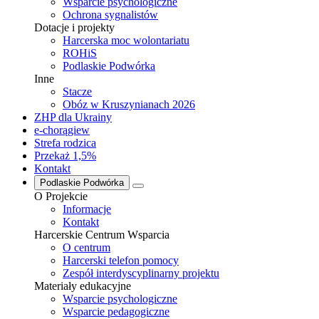
Wsparcie psychologiczne
Ochrona sygnalistów
Dotacje i projekty
Harcerska moc wolontariatu
ROHiS
Podlaskie Podwórka
Inne
Stacze
Obóz w Kruszynianach 2026
ZHP dla Ukrainy
e-chorągiew
Strefa rodzica
Przekaż 1,5%
Kontakt
Podlaskie Podwórka
O Projekcie
Informacje
Kontakt
Harcerskie Centrum Wsparcia
O centrum
Harcerski telefon pomocy
Zespół interdyscyplinarny projektu
Materiały edukacyjne
Wsparcie psychologiczne
Wsparcie pedagogiczne