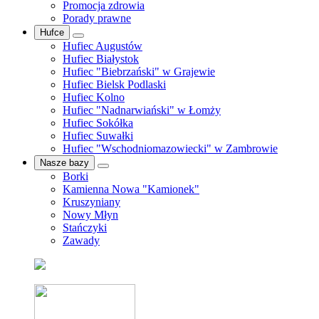
Promocja zdrowia
Porady prawne
Hufce
Hufiec Augustów
Hufiec Białystok
Hufiec "Biebrzański" w Grajewie
Hufiec Bielsk Podlaski
Hufiec Kolno
Hufiec "Nadnarwiański" w Łomży
Hufiec Sokółka
Hufiec Suwałki
Hufiec "Wschodniomazowiecki" w Zambrowie
Nasze bazy
Borki
Kamienna Nowa "Kamionek"
Kruszyniany
Nowy Młyn
Stańczyki
Zawady