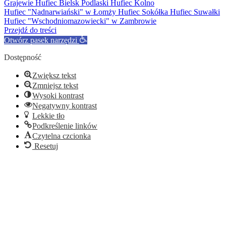
Grajewie
Hufiec Bielsk Podlaski
Hufiec Kolno
Hufiec "Nadnarwiański" w Łomży
Hufiec Sokółka
Hufiec Suwałki
Hufiec "Wschodniomazowiecki" w Zambrowie
Przejdź do treści
Otwórz pasek narzędzi
Dostępność
Zwiększ tekst
Zmniejsz tekst
Wysoki kontrast
Negatywny kontrast
Lekkie tło
Podkreślenie linków
Czytelna czcionka
Resetuj