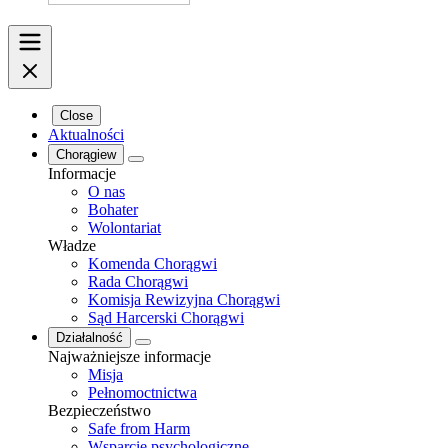
Close
Aktualności
Chorągiew
Informacje
O nas
Bohater
Wolontariat
Władze
Komenda Chorągwi
Rada Chorągwi
Komisja Rewizyjna Chorągwi
Sąd Harcerski Chorągwi
Działalność
Najważniejsze informacje
Misja
Pełnomoctnictwa
Bezpieczeństwo
Safe from Harm
Wsparcie psychologiczne