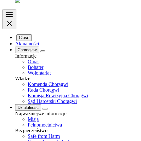
Close
Aktualności
Chorągiew
Informacje
O nas
Bohater
Wolontariat
Władze
Komenda Chorągwi
Rada Chorągwi
Komisja Rewizyjna Chorągwi
Sąd Harcerski Chorągwi
Działalność
Najważniejsze informacje
Misja
Pełnomoctnictwa
Bezpieczeństwo
Safe from Harm