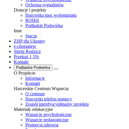
Ochrona sygnalistów
Dotacje i projekty
Harcerska moc wolontariatu
ROHiS
Podlaskie Podwórka
Inne
Stacze
ZHP dla Ukrainy
e-chorągiew
Strefa Rodzica
Przekaż 1,5%
Kontakt
Podlaskie Podwórka
O Projekcie
Informacje
Kontakt
Harcerskie Centrum Wsparcia
O centrum
Harcerski telefon pomocy
Zespół interdyscyplinarny projektu
Materiały edukacyjne
Wsparcie psychologiczne
Wsparcie pedagogiczne
Promocja zdrowia