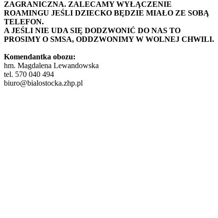
ZAGRANICZNA. ZALECAMY WYŁĄCZENIE
ROAMINGU JEŚLI DZIECKO BĘDZIE MIAŁO ZE SOBĄ
TELEFON.
A JEŚLI NIE UDA SIĘ DODZWONIĆ DO NAS TO
PROSIMY O SMSA, ODDZWONIMY W WOLNEJ CHWILI.
Komendantka obozu:
hm. Magdalena Lewandowska
tel. 570 040 494
biuro@bialostocka.zhp.pl