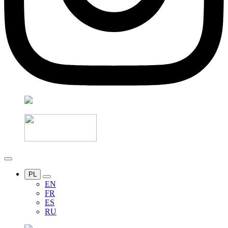
PL
EN
FR
ES
RU