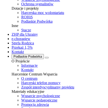
Ochrona sygnalistów
Dotacje i projekty
Harcerska moc wolontariatu
ROHiS
Podlaskie Podwórka
Inne
Stacze
ZHP dla Ukrainy
e-chorągiew
Strefa Rodzica
Przekaż 1,5%
Kontakt
Podlaskie Podwórka
O Projekcie
Informacje
Kontakt
Harcerskie Centrum Wsparcia
O centrum
Harcerski telefon pomocy
Zespół interdyscyplinarny projektu
Materiały edukacyjne
Wsparcie psychologiczne
Wsparcie pedagogiczne
Promocja zdrowia