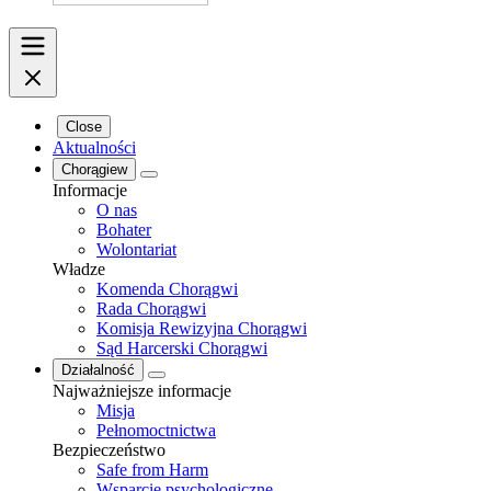
Close
Aktualności
Chorągiew
Informacje
O nas
Bohater
Wolontariat
Władze
Komenda Chorągwi
Rada Chorągwi
Komisja Rewizyjna Chorągwi
Sąd Harcerski Chorągwi
Działalność
Najważniejsze informacje
Misja
Pełnomoctnictwa
Bezpieczeństwo
Safe from Harm
Wsparcie psychologiczne