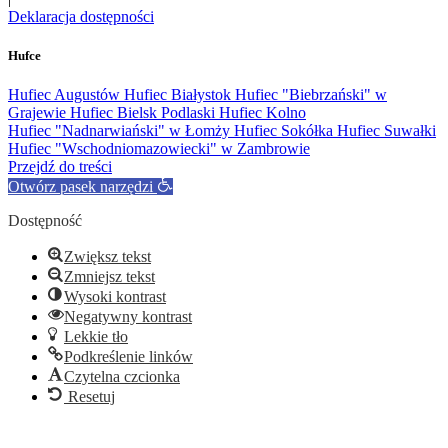
Deklaracja dostępności
Hufce
Hufiec Augustów
Hufiec Białystok
Hufiec "Biebrzański" w
Grajewie
Hufiec Bielsk Podlaski
Hufiec Kolno
Hufiec "Nadnarwiański" w Łomży
Hufiec Sokółka
Hufiec Suwałki
Hufiec "Wschodniomazowiecki" w Zambrowie
Przejdź do treści
Otwórz pasek narzędzi
Dostępność
Zwiększ tekst
Zmniejsz tekst
Wysoki kontrast
Negatywny kontrast
Lekkie tło
Podkreślenie linków
Czytelna czcionka
Resetuj