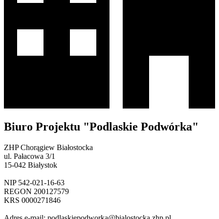
Biuro Projektu "Podlaskie Podwórka"
ZHP Chorągiew Białostocka
ul. Pałacowa 3/1
15-042 Białystok
NIP 542-021-16-63
REGON 200127579
KRS 0000271846
Adres e-mail:
podlaskiepodworka@bialostocka.zhp.pl