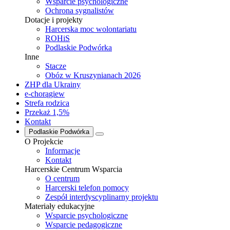
Wsparcie psychologiczne
Ochrona sygnalistów
Dotacje i projekty
Harcerska moc wolontariatu
ROHiS
Podlaskie Podwórka
Inne
Stacze
Obóz w Kruszynianach 2026
ZHP dla Ukrainy
e-chorągiew
Strefa rodzica
Przekaż 1,5%
Kontakt
Podlaskie Podwórka
O Projekcie
Informacje
Kontakt
Harcerskie Centrum Wsparcia
O centrum
Harcerski telefon pomocy
Zespół interdyscyplinarny projektu
Materiały edukacyjne
Wsparcie psychologiczne
Wsparcie pedagogiczne