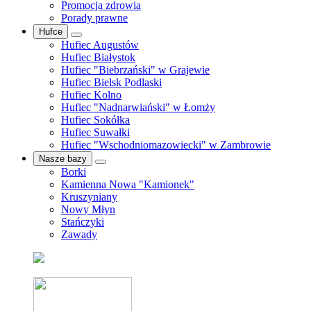
Promocja zdrowia
Porady prawne
Hufce
Hufiec Augustów
Hufiec Białystok
Hufiec "Biebrzański" w Grajewie
Hufiec Bielsk Podlaski
Hufiec Kolno
Hufiec "Nadnarwiański" w Łomży
Hufiec Sokółka
Hufiec Suwałki
Hufiec "Wschodniomazowiecki" w Zambrowie
Nasze bazy
Borki
Kamienna Nowa "Kamionek"
Kruszyniany
Nowy Młyn
Stańczyki
Zawady