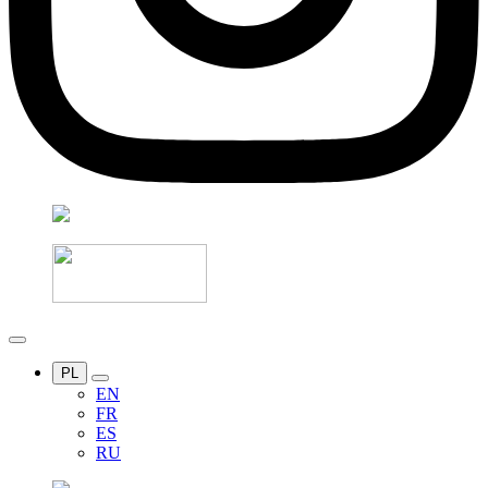
PL
EN
FR
ES
RU