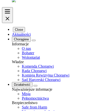
Close
Aktualności
Chorągiew
Informacje
O nas
Bohater
Wolontariat
Władze
Komenda Chorągwi
Rada Chorągwi
Komisja Rewizyjna Chorągwi
Sąd Harcerski Chorągwi
Działalność
Najważniejsze informacje
Misja
Pełnomoctnictwa
Bezpieczeństwo
Safe from Harm