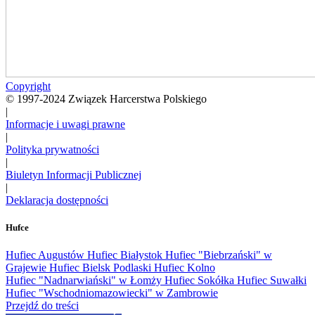
Copyright
© 1997-2024 Związek Harcerstwa Polskiego
|
Informacje i uwagi prawne
|
Polityka prywatności
|
Biuletyn Informacji Publicznej
|
Deklaracja dostępności
Hufce
Hufiec Augustów
Hufiec Białystok
Hufiec "Biebrzański" w
Grajewie
Hufiec Bielsk Podlaski
Hufiec Kolno
Hufiec "Nadnarwiański" w Łomży
Hufiec Sokółka
Hufiec Suwałki
Hufiec "Wschodniomazowiecki" w Zambrowie
Przejdź do treści