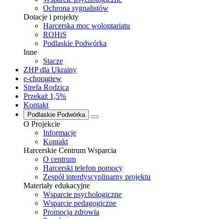
Ochrona sygnalistów
Dotacje i projekty
Harcerska moc wolontariatu
ROHiS
Podlaskie Podwórka
Inne
Stacze
ZHP dla Ukrainy
e-chorągiew
Strefa Rodzica
Przekaż 1,5%
Kontakt
Podlaskie Podwórka
O Projekcie
Informacje
Kontakt
Harcerskie Centrum Wsparcia
O centrum
Harcerski telefon pomocy
Zespół interdyscyplinarny projektu
Materiały edukacyjne
Wsparcie psychologiczne
Wsparcie pedagogiczne
Promocja zdrowia