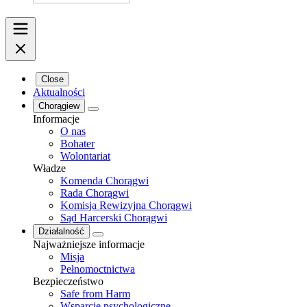
Close
Aktualności
Chorągiew
Informacje
O nas
Bohater
Wolontariat
Władze
Komenda Chorągwi
Rada Chorągwi
Komisja Rewizyjna Chorągwi
Sąd Harcerski Chorągwi
Działalność
Najważniejsze informacje
Misja
Pełnomoctnictwa
Bezpieczeństwo
Safe from Harm
Wsparcie psychologiczne