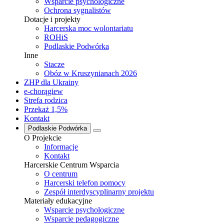
Wsparcie psychologiczne
Ochrona sygnalistów
Dotacje i projekty
Harcerska moc wolontariatu
ROHiS
Podlaskie Podwórka
Inne
Stacze
Obóz w Kruszynianach 2026
ZHP dla Ukrainy
e-chorągiew
Strefa rodzica
Przekaż 1,5%
Kontakt
Podlaskie Podwórka
O Projekcie
Informacje
Kontakt
Harcerskie Centrum Wsparcia
O centrum
Harcerski telefon pomocy
Zespół interdyscyplinarny projektu
Materiały edukacyjne
Wsparcie psychologiczne
Wsparcie pedagogiczne