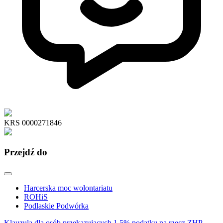
KRS 0000271846
Przejdź do
Harcerska moc wolontariatu
ROHiS
Podlaskie Podwórka
Klauzula dla osób przekazujących 1,5% podatku na rzecz ZHP