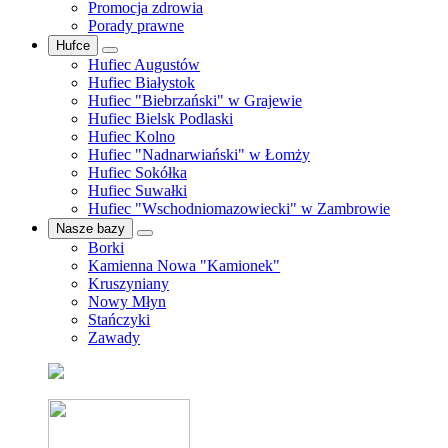
Promocja zdrowia
Porady prawne
Hufce
Hufiec Augustów
Hufiec Białystok
Hufiec "Biebrzański" w Grajewie
Hufiec Bielsk Podlaski
Hufiec Kolno
Hufiec "Nadnarwiański" w Łomży
Hufiec Sokółka
Hufiec Suwałki
Hufiec "Wschodniomazowiecki" w Zambrowie
Nasze bazy
Borki
Kamienna Nowa "Kamionek"
Kruszyniany
Nowy Młyn
Stańczyki
Zawady