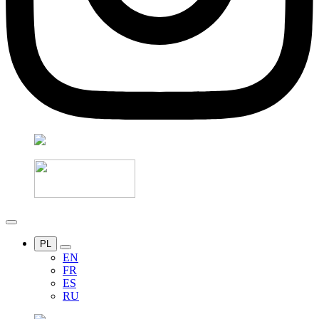
PL
EN
FR
ES
RU