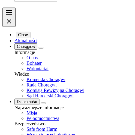
Close
Aktualności
Chorągiew
Informacje
O nas
Bohater
Wolontariat
Władze
Komenda Chorągwi
Rada Chorągwi
Komisja Rewizyjna Chorągwi
Sąd Harcerski Chorągwi
Działalność
Najważniejsze informacje
Misja
Pełnomoctnictwa
Bezpieczeństwo
Safe from Harm
Wsparcie psychologiczne