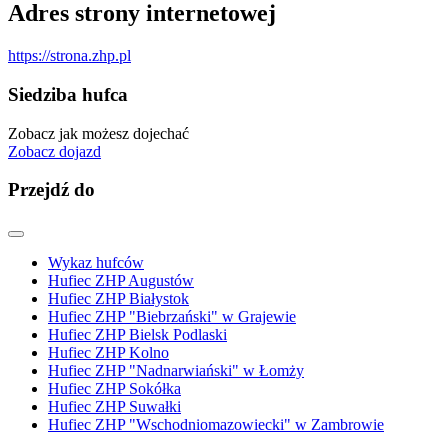
Adres strony internetowej
https://strona.zhp.pl
Siedziba hufca
Zobacz jak możesz dojechać
Zobacz dojazd
Przejdź do
Wykaz hufców
Hufiec ZHP Augustów
Hufiec ZHP Białystok
Hufiec ZHP "Biebrzański" w Grajewie
Hufiec ZHP Bielsk Podlaski
Hufiec ZHP Kolno
Hufiec ZHP "Nadnarwiański" w Łomży
Hufiec ZHP Sokółka
Hufiec ZHP Suwałki
Hufiec ZHP "Wschodniomazowiecki" w Zambrowie