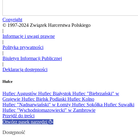
Copyright
© 1997-2024 Związek Harcerstwa Polskiego
|
Informacje i uwagi prawne
|
Polityka prywatności
|
Biuletyn Informacji Publicznej
|
Deklaracja dostępności
Hufce
Hufiec Augustów
Hufiec Białystok
Hufiec "Biebrzański" w
Grajewie
Hufiec Bielsk Podlaski
Hufiec Kolno
Hufiec "Nadnarwiański" w Łomży
Hufiec Sokółka
Hufiec Suwałki
Hufiec "Wschodniomazowiecki" w Zambrowie
Przejdź do treści
Otwórz pasek narzędzi
Dostępność