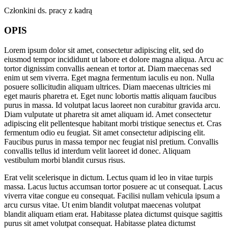
Członkini ds. pracy z kadrą
OPIS
Lorem ipsum dolor sit amet, consectetur adipiscing elit, sed do
eiusmod tempor incididunt ut labore et dolore magna aliqua. Arcu ac
tortor dignissim convallis aenean et tortor at. Diam maecenas sed
enim ut sem viverra. Eget magna fermentum iaculis eu non. Nulla
posuere sollicitudin aliquam ultrices. Diam maecenas ultricies mi
eget mauris pharetra et. Eget nunc lobortis mattis aliquam faucibus
purus in massa. Id volutpat lacus laoreet non curabitur gravida arcu.
Diam vulputate ut pharetra sit amet aliquam id. Amet consectetur
adipiscing elit pellentesque habitant morbi tristique senectus et. Cras
fermentum odio eu feugiat. Sit amet consectetur adipiscing elit.
Faucibus purus in massa tempor nec feugiat nisl pretium. Convallis
convallis tellus id interdum velit laoreet id donec. Aliquam
vestibulum morbi blandit cursus risus.
Erat velit scelerisque in dictum. Lectus quam id leo in vitae turpis
massa. Lacus luctus accumsan tortor posuere ac ut consequat. Lacus
viverra vitae congue eu consequat. Facilisi nullam vehicula ipsum a
arcu cursus vitae. Ut enim blandit volutpat maecenas volutpat
blandit aliquam etiam erat. Habitasse platea dictumst quisque sagittis
purus sit amet volutpat consequat. Habitasse platea dictumst