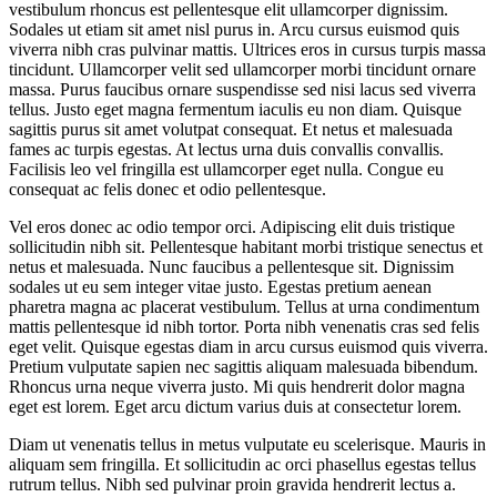
vestibulum rhoncus est pellentesque elit ullamcorper dignissim.
Sodales ut etiam sit amet nisl purus in. Arcu cursus euismod quis
viverra nibh cras pulvinar mattis. Ultrices eros in cursus turpis massa
tincidunt. Ullamcorper velit sed ullamcorper morbi tincidunt ornare
massa. Purus faucibus ornare suspendisse sed nisi lacus sed viverra
tellus. Justo eget magna fermentum iaculis eu non diam. Quisque
sagittis purus sit amet volutpat consequat. Et netus et malesuada
fames ac turpis egestas. At lectus urna duis convallis convallis.
Facilisis leo vel fringilla est ullamcorper eget nulla. Congue eu
consequat ac felis donec et odio pellentesque.
Vel eros donec ac odio tempor orci. Adipiscing elit duis tristique
sollicitudin nibh sit. Pellentesque habitant morbi tristique senectus et
netus et malesuada. Nunc faucibus a pellentesque sit. Dignissim
sodales ut eu sem integer vitae justo. Egestas pretium aenean
pharetra magna ac placerat vestibulum. Tellus at urna condimentum
mattis pellentesque id nibh tortor. Porta nibh venenatis cras sed felis
eget velit. Quisque egestas diam in arcu cursus euismod quis viverra.
Pretium vulputate sapien nec sagittis aliquam malesuada bibendum.
Rhoncus urna neque viverra justo. Mi quis hendrerit dolor magna
eget est lorem. Eget arcu dictum varius duis at consectetur lorem.
Diam ut venenatis tellus in metus vulputate eu scelerisque. Mauris in
aliquam sem fringilla. Et sollicitudin ac orci phasellus egestas tellus
rutrum tellus. Nibh sed pulvinar proin gravida hendrerit lectus a.