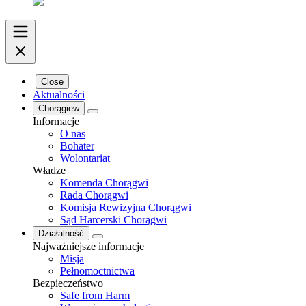
Close
Aktualności
Chorągiew
Informacje
O nas
Bohater
Wolontariat
Władze
Komenda Chorągwi
Rada Chorągwi
Komisja Rewizyjna Chorągwi
Sąd Harcerski Chorągwi
Działalność
Najważniejsze informacje
Misja
Pełnomoctnictwa
Bezpieczeństwo
Safe from Harm