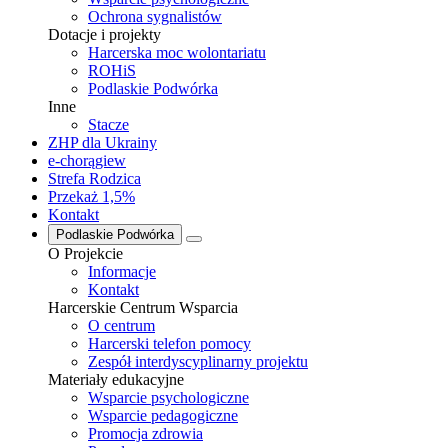
Ochrona sygnalistów
Dotacje i projekty
Harcerska moc wolontariatu
ROHiS
Podlaskie Podwórka
Inne
Stacze
ZHP dla Ukrainy
e-chorągiew
Strefa Rodzica
Przekaż 1,5%
Kontakt
Podlaskie Podwórka
O Projekcie
Informacje
Kontakt
Harcerskie Centrum Wsparcia
O centrum
Harcerski telefon pomocy
Zespół interdyscyplinarny projektu
Materiały edukacyjne
Wsparcie psychologiczne
Wsparcie pedagogiczne
Promocja zdrowia