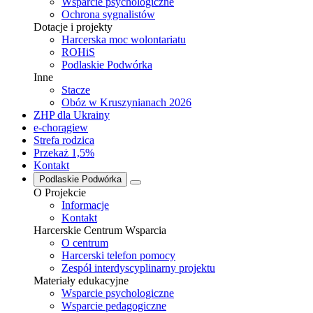
Wsparcie psychologiczne
Ochrona sygnalistów
Dotacje i projekty
Harcerska moc wolontariatu
ROHiS
Podlaskie Podwórka
Inne
Stacze
Obóz w Kruszynianach 2026
ZHP dla Ukrainy
e-chorągiew
Strefa rodzica
Przekaż 1,5%
Kontakt
Podlaskie Podwórka
O Projekcie
Informacje
Kontakt
Harcerskie Centrum Wsparcia
O centrum
Harcerski telefon pomocy
Zespół interdyscyplinarny projektu
Materiały edukacyjne
Wsparcie psychologiczne
Wsparcie pedagogiczne