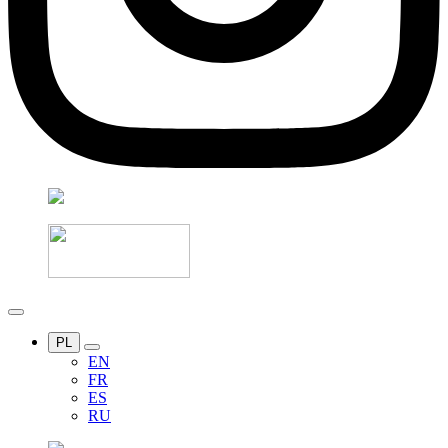
PL
EN
FR
ES
RU