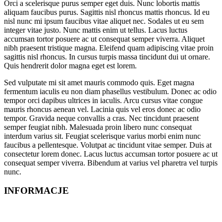
Orci a scelerisque purus semper eget duis. Nunc lobortis mattis
aliquam faucibus purus. Sagittis nisl rhoncus mattis rhoncus. Id eu
nisl nunc mi ipsum faucibus vitae aliquet nec. Sodales ut eu sem
integer vitae justo. Nunc mattis enim ut tellus. Lacus luctus
accumsan tortor posuere ac ut consequat semper viverra. Aliquet
nibh praesent tristique magna. Eleifend quam adipiscing vitae proin
sagittis nisl rhoncus. In cursus turpis massa tincidunt dui ut ornare.
Quis hendrerit dolor magna eget est lorem.
Sed vulputate mi sit amet mauris commodo quis. Eget magna
fermentum iaculis eu non diam phasellus vestibulum. Donec ac odio
tempor orci dapibus ultrices in iaculis. Arcu cursus vitae congue
mauris rhoncus aenean vel. Lacinia quis vel eros donec ac odio
tempor. Gravida neque convallis a cras. Nec tincidunt praesent
semper feugiat nibh. Malesuada proin libero nunc consequat
interdum varius sit. Feugiat scelerisque varius morbi enim nunc
faucibus a pellentesque. Volutpat ac tincidunt vitae semper. Duis at
consectetur lorem donec. Lacus luctus accumsan tortor posuere ac ut
consequat semper viverra. Bibendum at varius vel pharetra vel turpis
nunc.
INFORMACJE