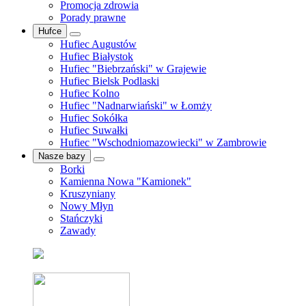
Promocja zdrowia
Porady prawne
Hufce
Hufiec Augustów
Hufiec Białystok
Hufiec "Biebrzański" w Grajewie
Hufiec Bielsk Podlaski
Hufiec Kolno
Hufiec "Nadnarwiański" w Łomży
Hufiec Sokółka
Hufiec Suwałki
Hufiec "Wschodniomazowiecki" w Zambrowie
Nasze bazy
Borki
Kamienna Nowa "Kamionek"
Kruszyniany
Nowy Młyn
Stańczyki
Zawady