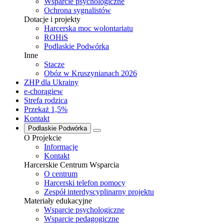
Wsparcie psychologiczne
Ochrona sygnalistów
Dotacje i projekty
Harcerska moc wolontariatu
ROHiS
Podlaskie Podwórka
Inne
Stacze
Obóz w Kruszynianach 2026
ZHP dla Ukrainy
e-chorągiew
Strefa rodzica
Przekaż 1,5%
Kontakt
Podlaskie Podwórka
O Projekcie
Informacje
Kontakt
Harcerskie Centrum Wsparcia
O centrum
Harcerski telefon pomocy
Zespół interdyscyplinarny projektu
Materiały edukacyjne
Wsparcie psychologiczne
Wsparcie pedagogiczne