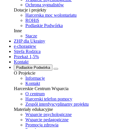
Ochrona sygnalistów
Dotacje i projekty
Harcerska moc wolontariatu
ROHiS
Podlaskie Podwórka
Inne
Stacze
ZHP dla Ukrainy
e-chorągiew
Strefa Rodzica
Przekaż 1,5%
Kontakt
Podlaskie Podwórka
O Projekcie
Informacje
Kontakt
Harcerskie Centrum Wsparcia
O centrum
Harcerski telefon pomocy
Zespół interdyscyplinarny projektu
Materiały edukacyjne
Wsparcie psychologiczne
Wsparcie pedagogiczne
Promocja zdrowia