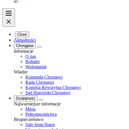
Close
Aktualności
Chorągiew
Informacje
O nas
Bohater
Wolontariat
Władze
Komenda Chorągwi
Rada Chorągwi
Komisja Rewizyjna Chorągwi
Sąd Harcerski Chorągwi
Działalność
Najważniejsze informacje
Misja
Pełnomoctnictwa
Bezpieczeństwo
Safe from Harm