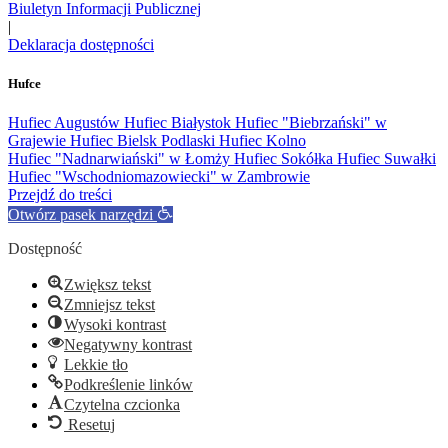
Biuletyn Informacji Publicznej
|
Deklaracja dostępności
Hufce
Hufiec Augustów
Hufiec Białystok
Hufiec "Biebrzański" w
Grajewie
Hufiec Bielsk Podlaski
Hufiec Kolno
Hufiec "Nadnarwiański" w Łomży
Hufiec Sokółka
Hufiec Suwałki
Hufiec "Wschodniomazowiecki" w Zambrowie
Przejdź do treści
Otwórz pasek narzędzi
Dostępność
Zwiększ tekst
Zmniejsz tekst
Wysoki kontrast
Negatywny kontrast
Lekkie tło
Podkreślenie linków
Czytelna czcionka
Resetuj