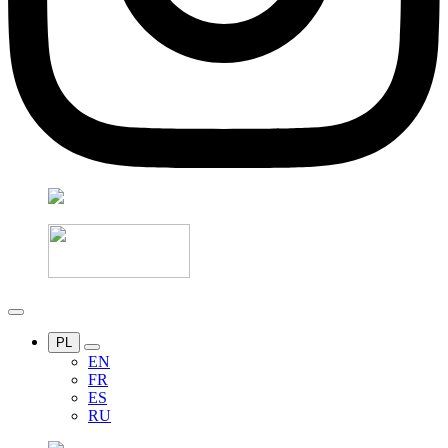
PL
EN
FR
ES
RU