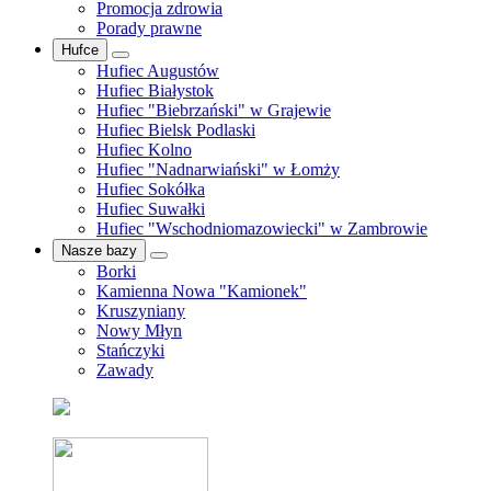
Promocja zdrowia
Porady prawne
Hufce
Hufiec Augustów
Hufiec Białystok
Hufiec "Biebrzański" w Grajewie
Hufiec Bielsk Podlaski
Hufiec Kolno
Hufiec "Nadnarwiański" w Łomży
Hufiec Sokółka
Hufiec Suwałki
Hufiec "Wschodniomazowiecki" w Zambrowie
Nasze bazy
Borki
Kamienna Nowa "Kamionek"
Kruszyniany
Nowy Młyn
Stańczyki
Zawady