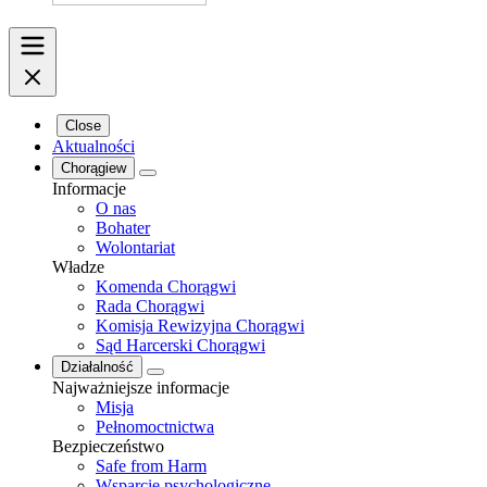
Close
Aktualności
Chorągiew
Informacje
O nas
Bohater
Wolontariat
Władze
Komenda Chorągwi
Rada Chorągwi
Komisja Rewizyjna Chorągwi
Sąd Harcerski Chorągwi
Działalność
Najważniejsze informacje
Misja
Pełnomoctnictwa
Bezpieczeństwo
Safe from Harm
Wsparcie psychologiczne